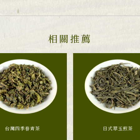
台灣四季春青茶
日式翠玉煎茶