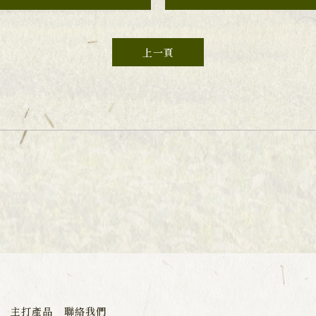
上一頁
茶行
主打產品
南投茶行
聯絡我們
名間鄉茶行
飲料店茶葉專賣店
南投飲料店茶葉專賣店