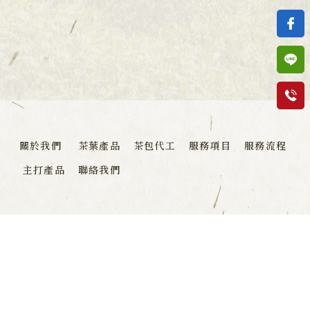
茶行
南投茶行
名間鄉茶行
飲料店茶葉專賣店
南投飲料店茶葉專賣店
關於我們
茶葉產品
茶包代工
服務項目
服務流程
主打產品
聯絡我們
049-2583090
049-2583090
pcsa13@gmail.com
南投縣名間鄉松嶺街192之1號
0920691589 簡經理